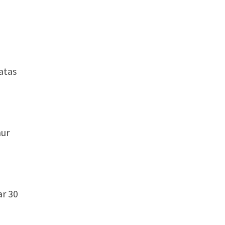
atas
mur
n
ar 30