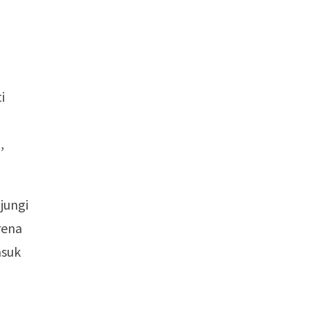
i
,
jungi
rena
asuk