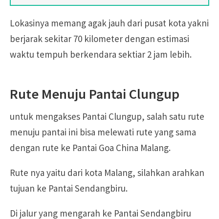
Lokasinya memang agak jauh dari pusat kota yakni
berjarak sekitar 70 kilometer dengan estimasi
waktu tempuh berkendara sektiar 2 jam lebih.
Rute Menuju Pantai Clungup
untuk mengakses Pantai Clungup, salah satu rute
menuju pantai ini bisa melewati rute yang sama
dengan rute ke Pantai Goa China Malang.
Rute nya yaitu dari kota Malang, silahkan arahkan
tujuan ke Pantai Sendangbiru.
Di jalur yang mengarah ke Pantai Sendangbiru