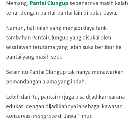
Memang,
Pantai Clungup
sebenarnya masih kalah
tenar dengan pantai-pantai lain di pulau Jawa.
Namun, hal inilah yang menjadi daya tarik
tambahan Pantai Clungup yang disukai oleh
wisatawan terutama yang lebih suka berlibur ke
pantai yang masih sepi.
Selain itu Pantai Clungup tak hanya menawarkan
pemandangan alama yang indah.
Lebih dari itu, pantai ini juga bisa dijadikan sarana
edukasi dengan dijadikannya ia sebagai kawasan
konservasi
mangrove
di Jawa Timur.