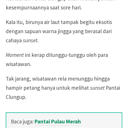
kesempurnaannya saat sore hari.
Kala itu, birunya air laut tampak begitu eksotis
dengan sapuan warna jingga yang berasal dari
cahaya
sunset
.
Moment
ini kerap ditunggu-tunggu oleh para
wisatawan.
Tak jarang, wisatawan rela menunggu hingga
hampir petang hanya untuk melihat
sunset
Pantai
Clungup.
Baca juga:
Pantai Pulau Merah