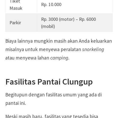
Tiket
Rp. 10.000
Masuk
Rp. 3000 (motor) – Rp. 6000
Parkir
(mobil)
Biaya lainnya mungkin masih akan Anda keluarkan
misalnya untuk menyewa peralatan
snorkeling
atau menyewa lahan
camping
.
Fasilitas Pantai Clungup
Begitupun dengan fasilitas umum yang ada di
pantai ini.
Meski masih baru, fasilitas yang tesedia bisa