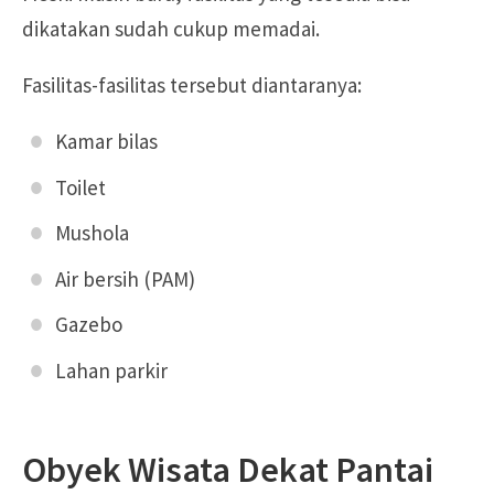
dikatakan sudah cukup memadai.
Fasilitas-fasilitas tersebut diantaranya:
Kamar bilas
Toilet
Mushola
Air bersih (PAM)
Gazebo
Lahan parkir
Obyek Wisata Dekat Pantai