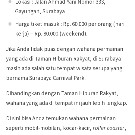
Lokasi : Jalan Ahmad Yani Nomor 333,
Gayungan, Surabaya
Harga tiket masuk : Rp. 60.000 per orang (hari
kerja) – Rp. 80.000 (weekend).
Jika Anda tidak puas dengan wahana permainan
yang ada di Taman Hiburan Rakyat, di Surabaya
masih ada salah satu tempat wisata serupa yang
bernama Surabaya Carnival Park.
Dibandingkan dengan Taman Hiburan Rakyat,
wahana yang ada di tempat ini jauh lebih lengkap.
Di sini bisa Anda temukan wahana permainan
seperti mobil-mobilan, kocar-kacir,
roller coaster
,