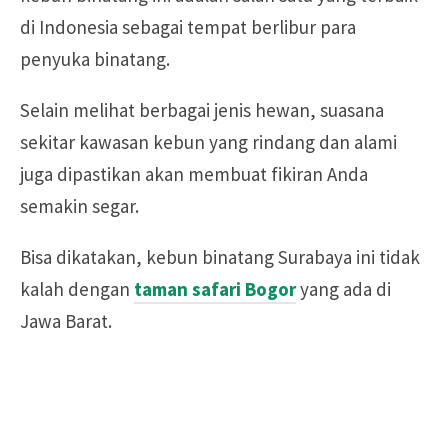
di Indonesia sebagai tempat berlibur para
penyuka binatang.
Selain melihat berbagai jenis hewan, suasana
sekitar kawasan kebun yang rindang dan alami
juga dipastikan akan membuat fikiran Anda
semakin segar.
Bisa dikatakan, kebun binatang Surabaya ini tidak
kalah dengan
taman safari Bogor
yang ada di
Jawa Barat.