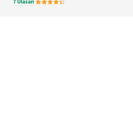
7 Ulasan