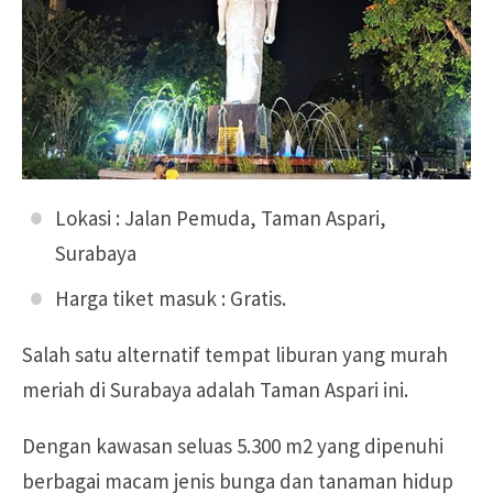
Lokasi : Jalan Pemuda, Taman Aspari,
Surabaya
Harga tiket masuk : Gratis.
Salah satu alternatif tempat liburan yang murah
meriah di Surabaya adalah Taman Aspari ini.
Dengan kawasan seluas 5.300 m2 yang dipenuhi
berbagai macam jenis bunga dan tanaman hidup