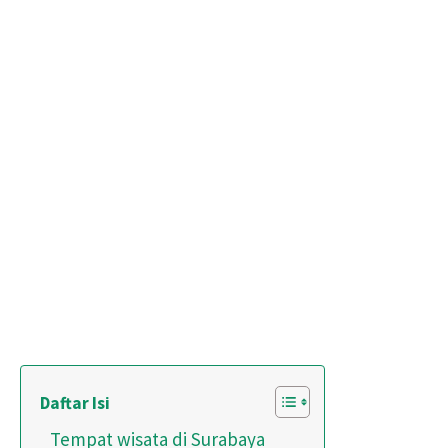
Daftar Isi
Tempat wisata di Surabaya