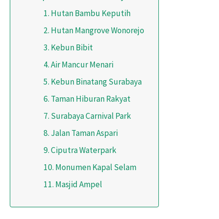
1. Hutan Bambu Keputih
2. Hutan Mangrove Wonorejo
3. Kebun Bibit
4. Air Mancur Menari
5. Kebun Binatang Surabaya
6. Taman Hiburan Rakyat
7. Surabaya Carnival Park
8. Jalan Taman Aspari
9. Ciputra Waterpark
10. Monumen Kapal Selam
11. Masjid Ampel