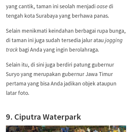
yang cantik, taman ini seolah menjadi
oase
di
tengah kota Surabaya yang berhawa panas.
Selain menikmati keindahan berbagai rupa bunga,
di taman ini juga sudah tersedia jalur atau
jogging
track
bagi Anda yang ingin berolahraga.
Selain itu, di sini juga berdiri patung gubernur
Suryo yang merupakan gubernur Jawa Timur
pertama yang bisa Anda jadikan objek ataupun
latar foto.
9. Ciputra Waterpark