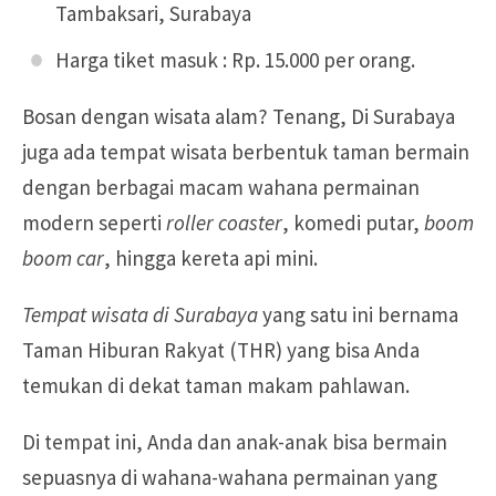
Tambaksari, Surabaya
Harga tiket masuk : Rp. 15.000 per orang.
Bosan dengan wisata alam? Tenang, Di Surabaya
juga ada tempat wisata berbentuk taman bermain
dengan berbagai macam wahana permainan
modern seperti
roller coaster
, komedi putar,
boom
boom car
, hingga kereta api mini.
Tempat wisata di Surabaya
yang satu ini bernama
Taman Hiburan Rakyat (THR) yang bisa Anda
temukan di dekat taman makam pahlawan.
Di tempat ini, Anda dan anak-anak bisa bermain
sepuasnya di wahana-wahana permainan yang