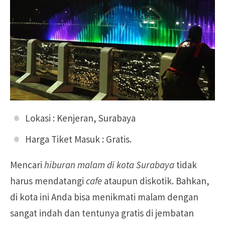
Lokasi : Kenjeran, Surabaya
Harga Tiket Masuk : Gratis.
Mencari
hiburan malam di kota Surabaya
tidak
harus mendatangi
cafe
ataupun diskotik. Bahkan,
di kota ini Anda bisa menikmati malam dengan
sangat indah dan tentunya gratis di jembatan