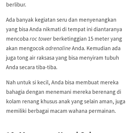
berlibur.
Ada banyak kegiatan seru dan menyenangkan
yang bisa Anda nikmati di tempat ini diantaranya
mencoba
roc tower
berketinggian 15 meter yang
akan mengocok
adrenaline
Anda. Kemudian ada
juga tong air raksasa yang bisa menyiram tubuh
Anda secara tiba-tiba.
Nah untuk si kecil, Anda bisa membuat mereka
bahagia dengan menemani mereka berenang di
kolam renang khusus anak yang selain aman, juga
memiliki berbagai macam wahana permainan.