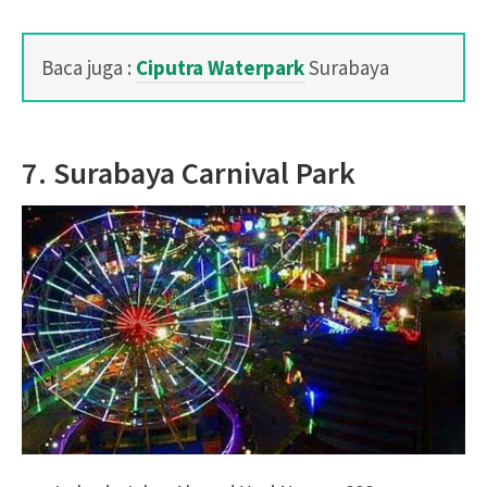
Baca juga :
Ciputra Waterpark
Surabaya
7. Surabaya Carnival Park