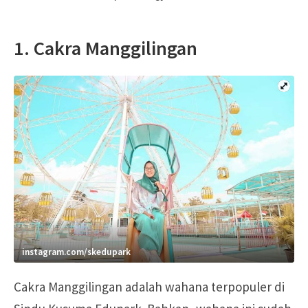
1. Cakra Manggilingan
instagram.com/skedupark
Cakra Manggilingan adalah wahana terpopuler di