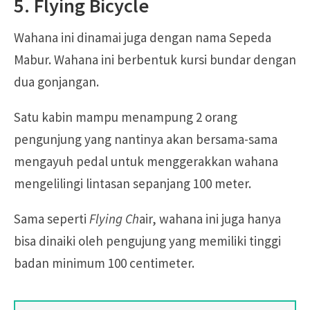
5. Flying Bicycle
Wahana ini dinamai juga dengan nama Sepeda
Mabur. Wahana ini berbentuk kursi bundar dengan
dua gonjangan.
Satu kabin mampu menampung 2 orang
pengunjung yang nantinya akan bersama-sama
mengayuh pedal untuk menggerakkan wahana
mengelilingi lintasan sepanjang 100 meter.
Sama seperti
Flying Ch
air, wahana ini juga hanya
bisa dinaiki oleh pengujung yang memiliki tinggi
badan minimum 100 centimeter.