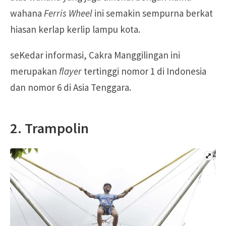
wahana
Ferris Wheel
ini semakin sempurna berkat
hiasan kerlap kerlip lampu kota.
seKedar informasi, Cakra Manggilingan ini
merupakan
flayer
tertinggi nomor 1 di Indonesia
dan nomor 6 di Asia Tenggara.
2. Trampolin