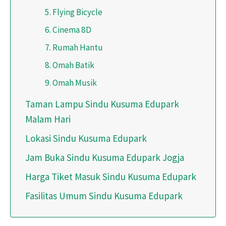
5. Flying Bicycle
6. Cinema 8D
7. Rumah Hantu
8. Omah Batik
9. Omah Musik
Taman Lampu Sindu Kusuma Edupark
Malam Hari
Lokasi Sindu Kusuma Edupark
Jam Buka Sindu Kusuma Edupark Jogja
Harga Tiket Masuk Sindu Kusuma Edupark
Fasilitas Umum Sindu Kusuma Edupark