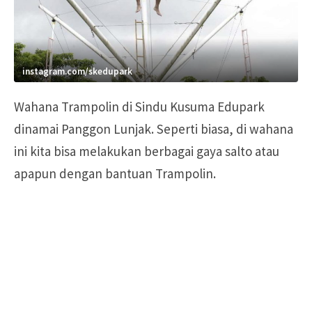
instagram.com/skedupark
Wahana Trampolin di Sindu Kusuma Edupark
dinamai Panggon Lunjak. Seperti biasa, di wahana
ini kita bisa melakukan berbagai gaya salto atau
apapun dengan bantuan Trampolin.