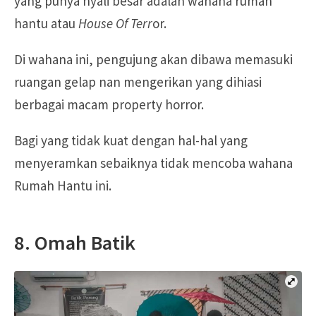
yang punya nyali besar adalah wahana rumah
hantu atau
House Of Terr
or.
Di wahana ini, pengujung akan dibawa memasuki
ruangan gelap nan mengerikan yang dihiasi
berbagai macam property horror.
Bagi yang tidak kuat dengan hal-hal yang
menyeramkan sebaiknya tidak mencoba wahana
Rumah Hantu ini.
8. Omah Batik