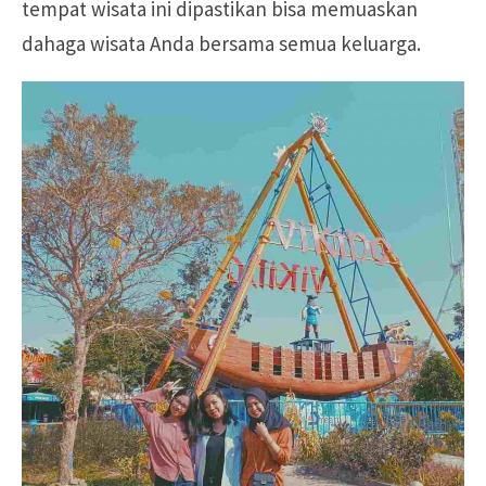
tempat wisata ini dipastikan bisa memuaskan
dahaga wisata Anda bersama semua keluarga.