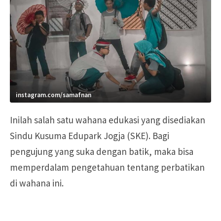
instagram.com/samafnan
Inilah salah satu wahana edukasi yang disediakan
Sindu Kusuma Edupark Jogja (SKE). Bagi
pengujung yang suka dengan batik, maka bisa
memperdalam pengetahuan tentang perbatikan
di wahana ini.