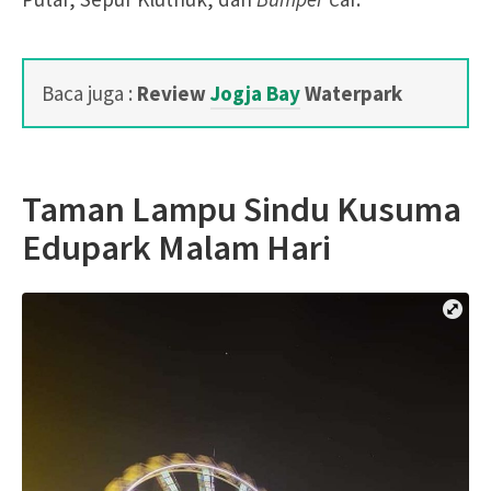
Baca juga :
Review
Jogja Bay
Waterpark
Taman Lampu Sindu Kusuma
Edupark Malam Hari