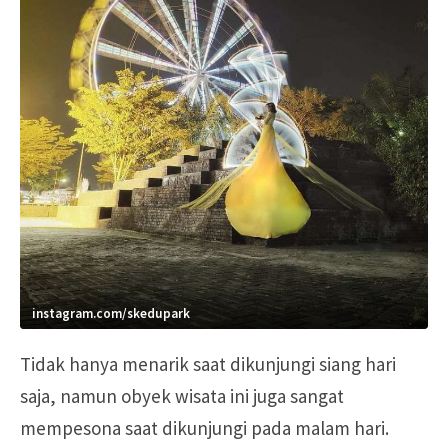
instagram.com/skedupark
Tidak hanya menarik saat dikunjungi siang hari
saja, namun obyek wisata ini juga sangat
mempesona saat dikunjungi pada malam hari.