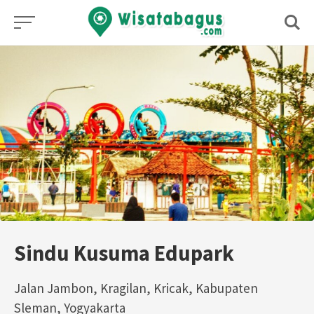
Skip
to
content
Sindu Kusuma Edupark
Jalan Jambon, Kragilan, Kricak, Kabupaten
Sleman, Yogyakarta