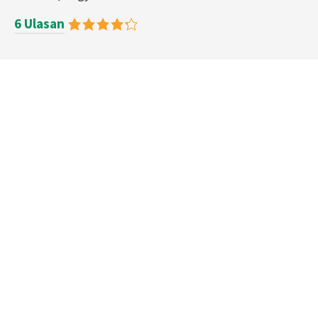
6 Ulasan