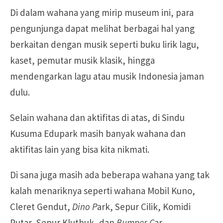
Di dalam wahana yang mirip museum ini, para
pengunjunga dapat melihat berbagai hal yang
berkaitan dengan musik seperti buku lirik lagu,
kaset, pemutar musik klasik, hingga
mendengarkan lagu atau musik Indonesia jaman
dulu.
Selain wahana dan aktifitas di atas, di Sindu
Kusuma Edupark masih banyak wahana dan
aktifitas lain yang bisa kita nikmati.
Di sana juga masih ada beberapa wahana yang tak
kalah menariknya seperti wahana Mobil Kuno,
Cleret Gendut,
Dino P
ark, Sepur Cilik, Komidi
Putar, Sepur Kluthuk, dan
Bumper C
ar.