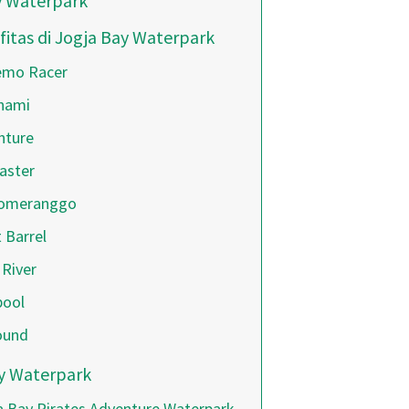
y Waterpark
itas di Jogja Bay Waterpark
emo Racer
nami
nture
aster
oomeranggo
t Barrel
 River
pool
ound
y Waterpark
a Bay Pirates Adventure Waterpark