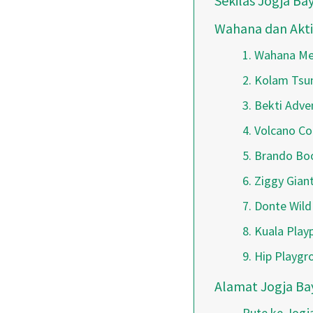
Sekilas Jogja Ba
Wahana dan Aktif
1. Wahana M
2. Kolam Tsu
3. Bekti Adve
4. Volcano Co
5. Brando B
6. Ziggy Gian
7. Donte Wild
8. Kuala Play
9. Hip Playgr
Alamat Jogja Ba
Rute ke Jogj