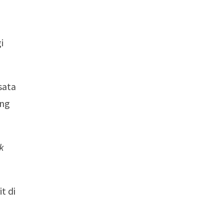
i
sata
ang
k
t di