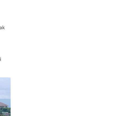
jak
i