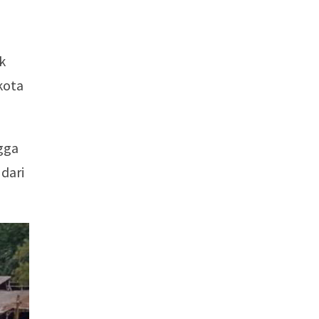
k
kota
ngga
dari