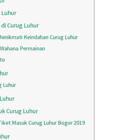
or
 Luhur
 di Curug Luhur
 Menikmati Keindahan Curug Luhur
h Wahana Permainan
oto
hur
g Luhur
Luhur
uk Curug Luhur
Tiket Masuk Curug Luhur Bogor 2019
uhur