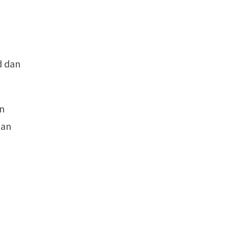
d dan
an
dan