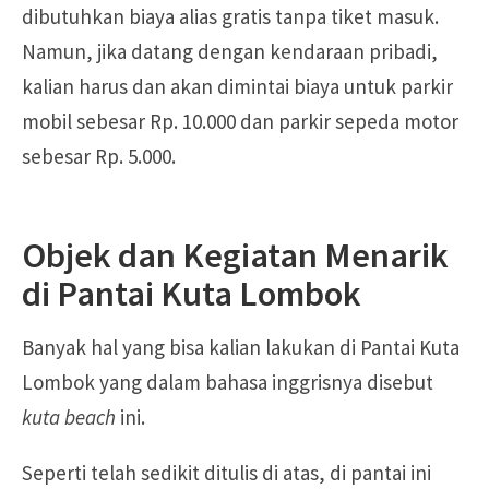
dibutuhkan biaya alias gratis tanpa tiket masuk.
Namun, jika datang dengan kendaraan pribadi,
kalian harus dan akan dimintai biaya untuk parkir
mobil sebesar Rp. 10.000 dan parkir sepeda motor
sebesar Rp. 5.000.
Objek dan Kegiatan Menarik
di Pantai Kuta Lombok
Banyak hal yang bisa kalian lakukan di Pantai Kuta
Lombok yang dalam bahasa inggrisnya disebut
kuta beach
ini.
Seperti telah sedikit ditulis di atas, di pantai ini