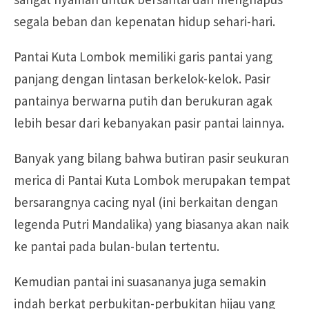
segala beban dan kepenatan hidup sehari-hari.
Pantai Kuta Lombok memiliki garis pantai yang
panjang dengan lintasan berkelok-kelok. Pasir
pantainya berwarna putih dan berukuran agak
lebih besar dari kebanyakan pasir pantai lainnya.
Banyak yang bilang bahwa butiran pasir seukuran
merica di Pantai Kuta Lombok merupakan tempat
bersarangnya cacing nyal (ini berkaitan dengan
legenda Putri Mandalika) yang biasanya akan naik
ke pantai pada bulan-bulan tertentu.
Kemudian pantai ini suasananya juga semakin
indah berkat perbukitan-perbukitan hijau yang