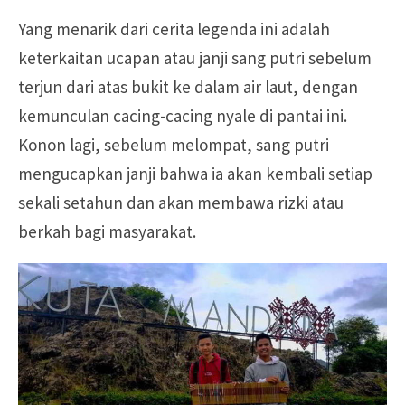
Yang menarik dari cerita legenda ini adalah
keterkaitan ucapan atau janji sang putri sebelum
terjun dari atas bukit ke dalam air laut, dengan
kemunculan cacing-cacing nyale di pantai ini.
Konon lagi, sebelum melompat, sang putri
mengucapkan janji bahwa ia akan kembali setiap
sekali setahun dan akan membawa rizki atau
berkah bagi masyarakat.