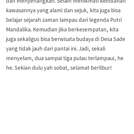
dan menyenangkan. Selain menikmati keindahan
kawasannya yang alami dan sejuk, kita juga bisa
belajar sejarah zaman lampau dari legenda Putri
Mandalika. Kemudian jika berkesempatan, kita
juga sekaligus bisa berwisata budaya di Desa Sade
yang tidak jauh dari pantai ini. Jadi, sekali
menyelam, dua sampai tiga pulau terlampaui, he
he. Sekian dulu yah sobat, selamat berlibur!