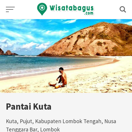
Skip
to
content
Pantai Kuta
Kuta, Pujut, Kabupaten Lombok Tengah, Nusa
Tenggara Bar, Lombok