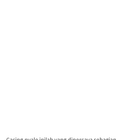
Cacing nyale inilah yang dipercaya sebagian