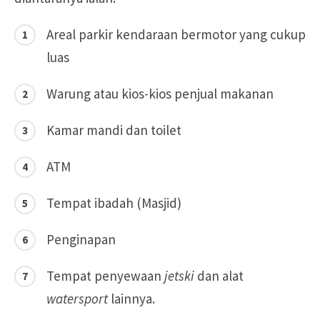
Areal parkir kendaraan bermotor yang cukup
luas
Warung atau kios-kios penjual makanan
Kamar mandi dan toilet
ATM
Tempat ibadah (Masjid)
Penginapan
Tempat penyewaan
jetski
dan alat
watersport
lainnya.