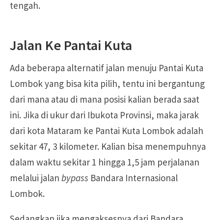
tengah.
Jalan Ke Pantai Kuta
Ada beberapa alternatif jalan menuju Pantai Kuta
Lombok yang bisa kita pilih, tentu ini bergantung
dari mana atau di mana posisi kalian berada saat
ini. Jika di ukur dari Ibukota Provinsi, maka jarak
dari kota Mataram ke Pantai Kuta Lombok adalah
sekitar 47, 3 kilometer. Kalian bisa menempuhnya
dalam waktu sekitar 1 hingga 1,5 jam perjalanan
melalui jalan
bypass
Bandara Internasional
Lombok.
Sedangkan jika mengaksesnya dari Bandara