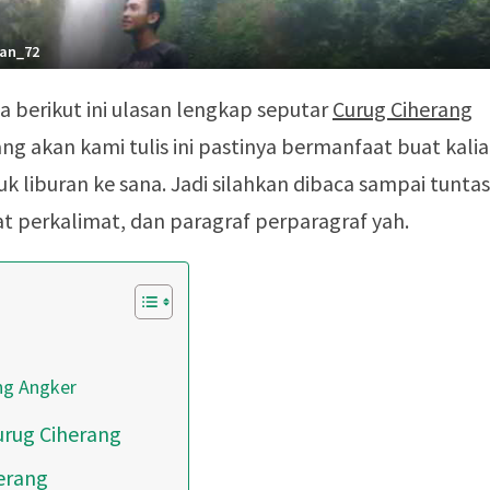
wan_72
a berikut ini ulasan lengkap seputar
Curug Ciherang
ang akan kami tulis ini pastinya bermanfaat buat kali
k liburan ke sana. Jadi silahkan dibaca sampai tuntas
at perkalimat, dan paragraf perparagraf yah.
ng Angker
rug Ciherang
erang