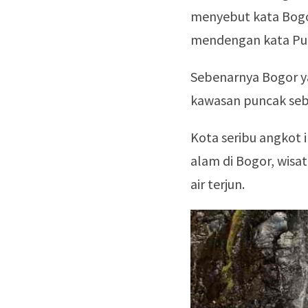
menyebut kata Bogor
mendengan kata Pun
Sebenarnya Bogor ya
kawasan puncak seba
Kota seribu angkot 
alam di Bogor, wisat
air terjun.