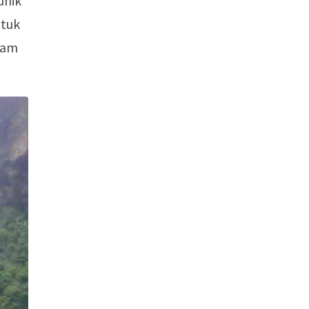
unik
ntuk
lam