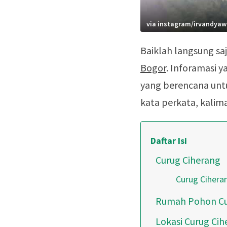
via instagram/irvandya
Baiklah langsung saj
Bogor
. Inforamasi y
yang berencana untu
kata perkata, kalim
Daftar Isi
Curug Ciherang
Curug Cihera
Rumah Pohon Cu
Lokasi Curug Cih