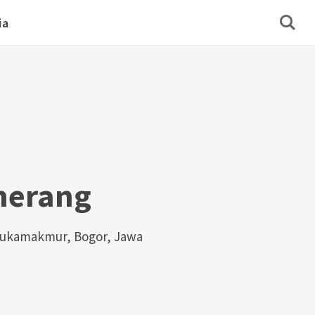
ia
herang
 Sukamakmur, Bogor, Jawa