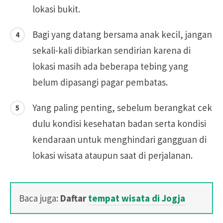
lokasi bukit.
Bagi yang datang bersama anak kecil, jangan
sekali-kali dibiarkan sendirian karena di
lokasi masih ada beberapa tebing yang
belum dipasangi pagar pembatas.
Yang paling penting, sebelum berangkat cek
dulu kondisi kesehatan badan serta kondisi
kendaraan untuk menghindari gangguan di
lokasi wisata ataupun saat di perjalanan.
Baca juga:
Daftar
tempat wisata di Jogja