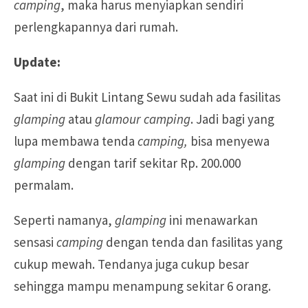
camping
, maka harus menyiapkan sendiri
perlengkapannya dari rumah.
Update:
Saat ini di Bukit Lintang Sewu sudah ada fasilitas
glamping
atau
glamour camping
. Jadi bagi yang
lupa membawa tenda
camping,
bisa menyewa
glamping
dengan tarif sekitar Rp. 200.000
permalam.
Seperti namanya,
glamping
ini menawarkan
sensasi
camping
dengan tenda dan fasilitas yang
cukup mewah. Tendanya juga cukup besar
sehingga mampu menampung sekitar 6 orang.