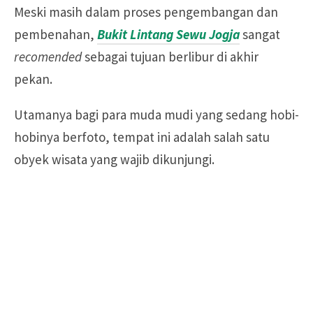
Meski masih dalam proses pengembangan dan
pembenahan,
Bukit Lintang Sewu Jogja
sangat
recomended
sebagai tujuan berlibur di akhir
pekan.
Utamanya bagi para muda mudi yang sedang hobi-
hobinya berfoto, tempat ini adalah salah satu
obyek wisata yang wajib dikunjungi.