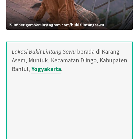
Sumber gambar: instagram.com/bukitlintangsewu
Lokasi Bukit Lintang Sewu
berada di Karang
Asem, Muntuk, Kecamatan Dlingo, Kabupaten
Bantul,
Yogyakarta
.