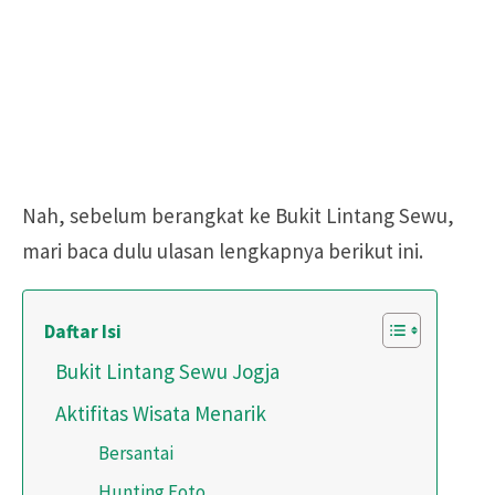
Nah, sebelum berangkat ke Bukit Lintang Sewu,
mari baca dulu ulasan lengkapnya berikut ini.
Daftar Isi
Bukit Lintang Sewu Jogja
Aktifitas Wisata Menarik
Bersantai
Hunting Foto