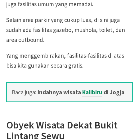
juga fasilitas umum yang memadai.
Selain area parkir yang cukup luas, di sini juga
sudah ada fasilitas gazebo, mushola, toilet, dan
area outbound.
Yang menggembirakan, fasilitas-fasilitas di atas
bisa kita gunakan secara gratis.
Baca juga:
Indahnya wisata
Kalibiru
di Jogja
Obyek Wisata Dekat Bukit
Lintang Sewu