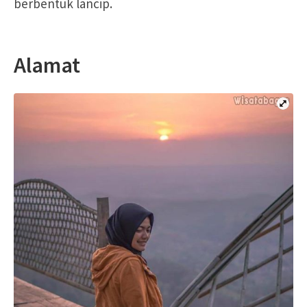
berbentuk lancip.
Alamat