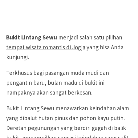
Bukit Lintang Sewu
menjadi salah satu pilihan
tempat wisata romantis di Jogja
yang bisa Anda
kunjungi.
Terkhusus bagi pasangan muda mudi dan
pengantin baru, bulan madu di bukit ini
nampaknya akan sangat berkesan.
Bukit Lintang Sewu menawarkan keindahan alam
yang dibalut hutan pinus dan pohon kayu putih.
Deretan pegunungan yang berdiri gagah di balik
bukit, menampilkan sensasi keindahan yang sulit