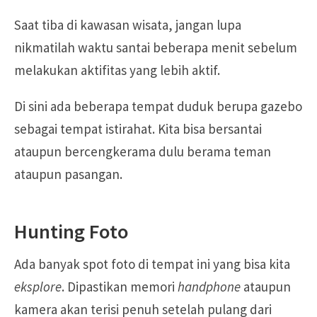
Saat tiba di kawasan wisata, jangan lupa
nikmatilah waktu santai beberapa menit sebelum
melakukan aktifitas yang lebih aktif.
Di sini ada beberapa tempat duduk berupa gazebo
sebagai tempat istirahat. Kita bisa bersantai
ataupun bercengkerama dulu berama teman
ataupun pasangan.
Hunting Foto
Ada banyak spot foto di tempat ini yang bisa kita
eksplore
. Dipastikan memori
handphone
ataupun
kamera akan terisi penuh setelah pulang dari