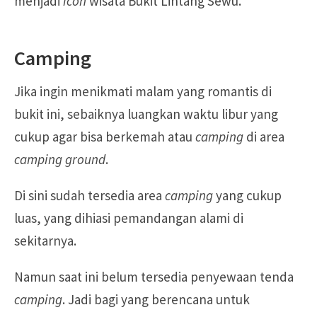
menjadi
icon
wisata Bukit Lintang Sewu.
Camping
Jika ingin menikmati malam yang romantis di
bukit ini, sebaiknya luangkan waktu libur yang
cukup agar bisa berkemah atau
camping
di area
camping ground
.
Di sini sudah tersedia area
camping
yang cukup
luas, yang dihiasi pemandangan alami di
sekitarnya.
Namun saat ini belum tersedia penyewaan tenda
camping
. Jadi bagi yang berencana untuk